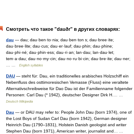
Смотреть что такое "dauðr" в других словарях:
dau
— dau; dau·ben·to·nia; dau·ben·ton s; dau·bree·ite;
dau·bree·lite; dau·cus; dau·er·lauf; dau·phin; dau·phine;
dau·phi·né; dau·phin·ess; dau·ri·an; lan·dau; lan·dau·let;
tem·a·dau; dau·no·my·cin; dau·no·ru·bi·cin; dau·bre·ite; dau·ner;
… …
English syllables
DAU
— steht für: Dau, ein traditionelles arabisches Holzschiff ein
Nebenfluss des osttimoresischen Vemasse (Fluss) eine veraltete
Alternativschreibweise für Dao Dau ist der Familienname folgender
Personen: Carl Dau (* 1942), deutscher Designer Dirk H.… …
Deutsch Wikipedia
Dau
— or DAU may refer to: People John Dau (born 1974), one of
the Lost Boys of Sudan Carl Dau (born 1942), German designer
Heinrich Dau (1790–1831), Holstein Danish geologist and writer
Stephen Dau (born 1971), American writer, journalist and… …