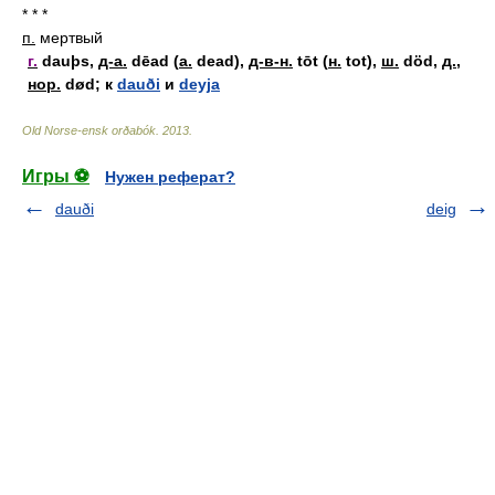
* * *
п.
мертвый
г.
dauþs,
д-а.
dēad (
а.
dead),
д-в-н.
tōt (
н.
tot),
ш.
död,
д.
,
нор.
død; к
dauði
и
deyja
Old Norse-ensk orðabók
.
2013
.
Игры ⚽
Нужен реферат?
dauði
deig