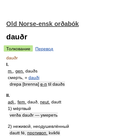
Old Norse-ensk orðabók
dauðr
Толкование
Перевод
dauðr
I.
m.
,
gen.
dauðs
смерть
, =
dauði
drepa [brenna]
e-n
til dauðs
II.
adj.
,
fem.
dauð,
neut.
dautt
1)
мёртвый
verða dauðr —
умереть
2)
неживой, неодушевлённый
dautt fé,
противоп.
kvikfé