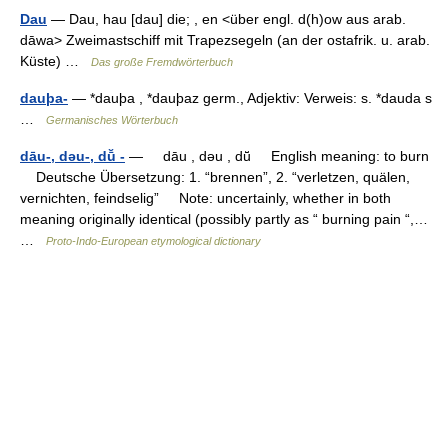
Dau
— Dau, hau [dau] die; , en <über engl. d(h)ow aus arab.
dāwa> Zweimastschiff mit Trapezsegeln (an der ostafrik. u. arab.
Küste) …
Das große Fremdwörterbuch
dauþa-
— *dauþa , *dauþaz germ., Adjektiv: Verweis: s. *dauda s
…
Germanisches Wörterbuch
dāu-, dǝu-, dū̆ -
— dāu , dǝu , dū̆ English meaning: to burn
Deutsche Übersetzung: 1. “brennen”, 2. “verletzen, quälen,
vernichten, feindselig” Note: uncertainly, whether in both
meaning originally identical (possibly partly as “ burning pain “,…
…
Proto-Indo-European etymological dictionary