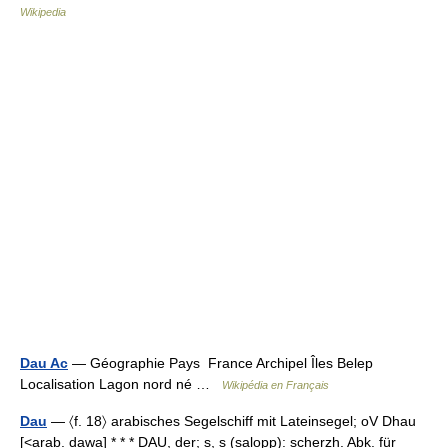
Wikipedia
Dau Ac
— Géographie Pays France Archipel Îles Belep
Localisation Lagon nord né …
Wikipédia en Français
Dau
— 〈f. 18〉 arabisches Segelschiff mit Lateinsegel; oV Dhau
[<arab. dawa] * * * DAU, der; s, s (salopp): scherzh. Abk. für