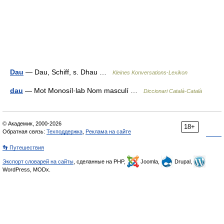
Dau
— Dau, Schiff, s. Dhau …
Kleines Konversations-Lexikon
dau
— Mot Monosíl·lab Nom masculí …
Diccionari Català-Català
© Академик, 2000-2026
18+
Обратная связь:
Техподдержка
,
Реклама на сайте
👣 Путешествия
Экспорт словарей на сайты
, сделанные на PHP,
Joomla,
Drupal,
WordPress, MODx.