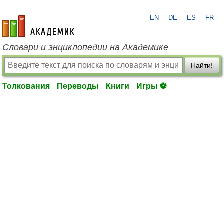
EN
DE
ES
FR
academic.ru
Словари и энциклопедии на Академике
Найти!
Толкования
Переводы
Книги
Игры ⚽